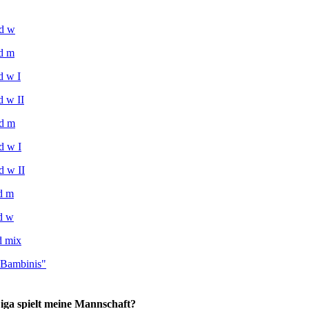
d w
d m
d w I
 w II
d m
d w I
d w II
d m
d w
d mix
"Bambinis"
iga spielt meine Mannschaft?