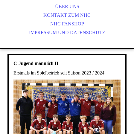
ÜBER UNS
FRAUEN II
KONTAKT ZUM NHC
Ü 40 MÄNNER
NHC FANSHOP
A JUGEND W
IMPRESSUM UND DATENSCHUTZ
C JUGEND M
C JUGEND W I
C JUGEND W II
D JUGEND M
C-Jugend männlich II
D JUGEND W I
Erstmals im Spielbetrieb seit Saison 2023 / 2024
D JUGEND W II
E JUGEND M
E JUGEND W
F JUGEND MIX
UNSERE "BAMBINIS"